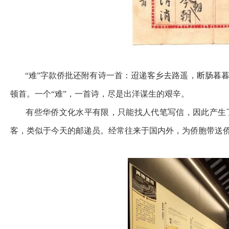
“难”字款侨批还附有诗一首：迢递客乡去路遥，断肠暮暮
顿首。一个“难”，一首诗，尽是出洋谋生的艰辛。
有些华侨文化水平有限，只能找人代笔写信，因此产生了
客，类似于今天的邮递员。经常往来于国内外，为侨胞带送侨