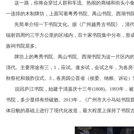
这一路，你将会穿过人群和车流、热闹的商铺和街头小食
一连排的木制牌坊，上面写着粤秀书院、禺山书院、西湖书
先简单介绍一下书院文化。据《广州越秀古书院》，清代
辐射四周约三平方公里的区域内，百十家书院集中分布，形
族祠书院居多。
牌坊上的粤秀书院、禺山书院、西湖书院为这一片区内的
清代。主要用途有三，1，应试。逢乡试，会试之年，为各房
秋祭祀和颁胙仪式。3，各房因公晋省（侯委、纳粮、诉讼）
说回庐江书院，始建于清嘉庆十三年(1808)。1993年
书院，多少显得有些破败。2013年，《广州市大小马站书
体旧貌的基础上进行了现代化改造，最大程度上保持了书院