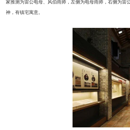
家推测为雷公电母、风伯雨师，左侧为电母雨师，右侧为雷
神，有镇宅寓意。