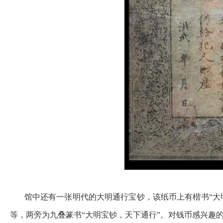
馆中还有一张明代的大明通行宝钞，该纸币上有楷书“大明
等，两旁为九叠篆书“大明宝钞，天下通行”。对钱币感兴趣