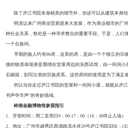
除了庐江书院本身精美的细节外，你还可以从建筑本身结
明清以来广州商业贸易迎来大发展，作为商业都市的广州
种社会关系，祭祀是一种寻求整合的重要手段。于是，人们
一个合族祠。
早期的族人约有86房，这里的房，是由一个个独立的宗族通
接的物质体现便是围绕在堂屋周边的东西试馆，由一间间小屋
石砌就，刻写出资的宗族房系。这些房间的使用是为了满足
所以当你走过庐江书院的堂屋和一间间小屋，就能从庐江书院
书声夺市声”的奇妙场域。
岭南金融博物馆参观指引
1、开馆时间：周二至周日9：00-17：00（16：30停止入
2、地址：广州市越秀区西湖路流水井29号庐江书院旧址；(公