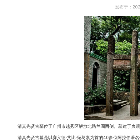
发布于：2020-
清真先贤古墓位于广州市越秀区解放北路兰圃西侧。墓建于贞观三年
清真先贤古墓是以赛义德·艾比·宛葛素为首的40多位阿拉伯著